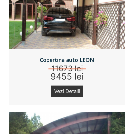
Pergole & Foisoare
Copertina auto LEON
11673 lei
9455 lei
Vezi Detalii