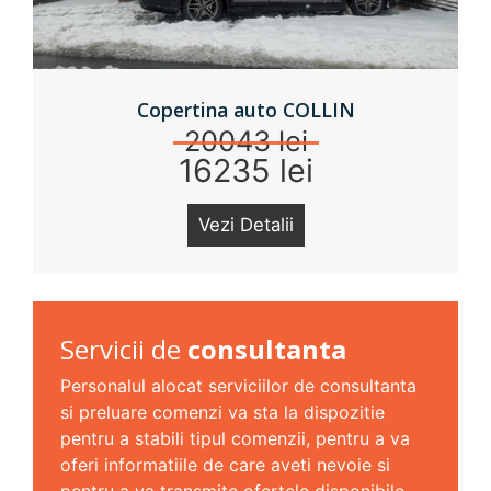
Copertina auto COLLIN
20043 lei
16235 lei
Vezi Detalii
Servicii de
consultanta
Personalul alocat serviciilor de consultanta
si preluare comenzi va sta la dispozitie
pentru a stabili tipul comenzii, pentru a va
oferi informatiile de care aveti nevoie si